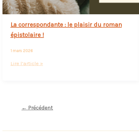
La correspondante : le plaisir du roman
épistolaire !
1 mars 2026
La
Lire l’article »
correspondante
:
le
plaisir
du
←
Précédent
roman
épistolaire
!