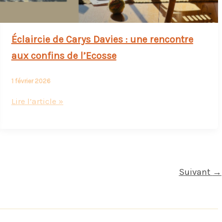
Éclaircie de Carys Davies : une rencontre
aux confins de l’Ecosse
1 février 2026
Éclaircie
Lire l’article »
de
Carys
Davies
:
une
Suivant
→
rencontre
aux
confins