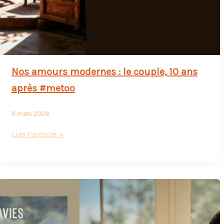
Nos amours modernes : le couple, 10 ans
après #metoo
9 mars 2026
Nos
Lire l’article »
amours
modernes
:
le
couple,
10