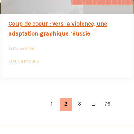
Coup de coeur : Vers la violence, une
adaptation graphique réussie
13 février 2026
Coup
Lire l’article »
de
coeur
:
Vers
la
1
2
3
…
76
violence,
une
adaptation