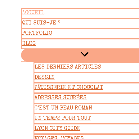
Aller
ACCUEIL
au
QUI SUIS-JE ?
contenu
PORTFOLIO
BLOG
LES DERNIERS ARTICLES
DESSIN
PÂTISSERIE ET CHOCOLAT
ADRESSES SUCRÉES
C’EST UN BEAU ROMAN
UN TEMPS POUR TOUT
LYON CITY GUIDE