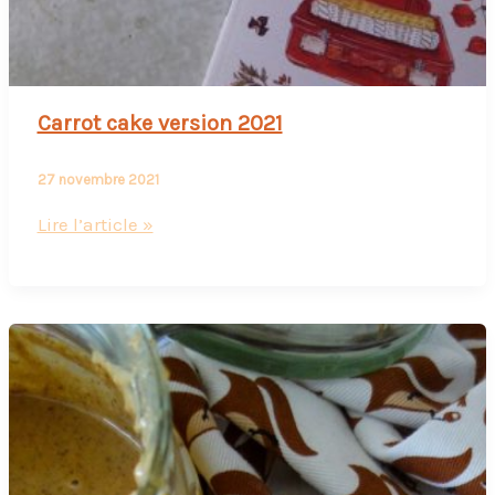
Carrot cake version 2021
27 novembre 2021
Carrot
Lire l’article »
cake
version
2021