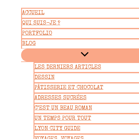
Aller
ACCUEIL
au
QUI SUIS-JE ?
contenu
PORTFOLIO
BLOG
LES DERNIERS ARTICLES
DESSIN
PÂTISSERIE ET CHOCOLAT
ADRESSES SUCRÉES
C’EST UN BEAU ROMAN
UN TEMPS POUR TOUT
LYON CITY GUIDE