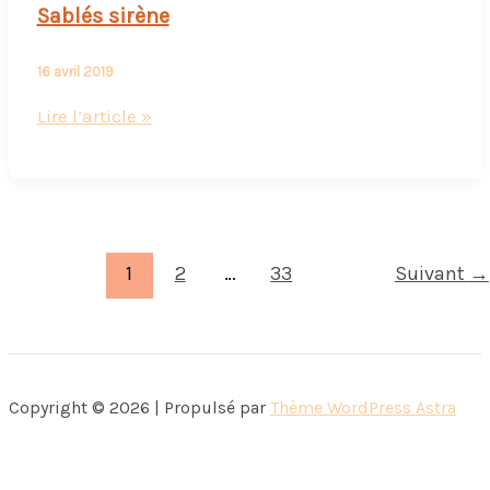
Sablés sirène
16 avril 2019
Sablés
Lire l’article »
sirène
1
2
…
33
Suivant
→
Copyright © 2026 | Propulsé par
Thème WordPress Astra