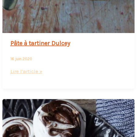
Pâte à tartiner Dulcey
16 juin 2020
Pâte
Lire l’article »
à
tartiner
Dulcey