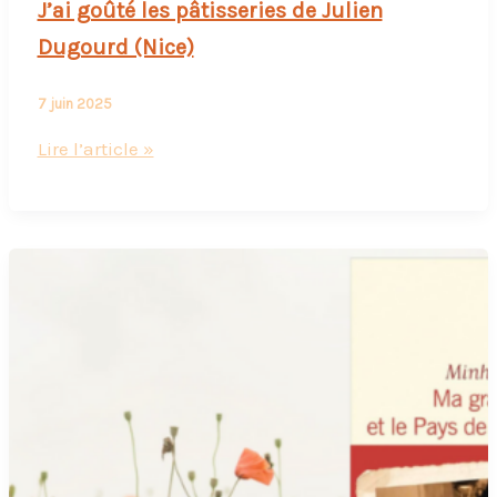
J’ai goûté les pâtisseries de Julien
Dugourd (Nice)
7 juin 2025
J’ai
Lire l’article »
goûté
les
pâtisseries
de
Julien
Dugourd
(Nice)