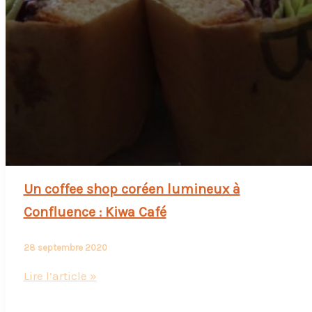
Un coffee shop coréen lumineux à
Confluence : Kiwa Café
28 septembre 2020
Un
Lire l’article »
coffee