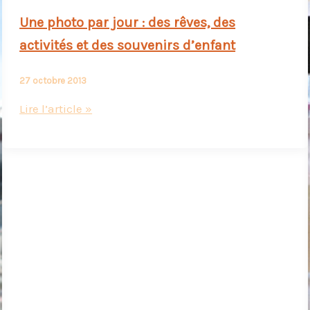
Une photo par jour : des rêves, des
activités et des souvenirs d’enfant
27 octobre 2013
Une
Lire l’article »
photo
par
jour
:
des
rêves,
des
activités
et
des