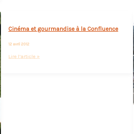
Cinéma et gourmandise à la Confluence
12 avril 2012
Cinéma
Lire l’article »
et
gourmandise
à
la
Confluence