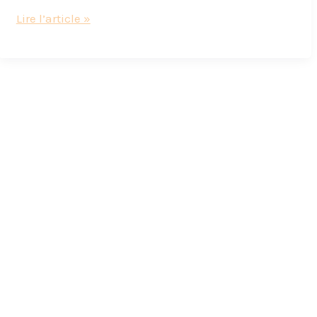
Confluences,
Lire l’article »
nouveau
quartier
de
Lyon