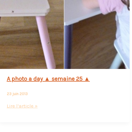
A photo a day ▲ semaine 25 ▲
23 juin 2013
A
Lire l’article »
photo
a
day