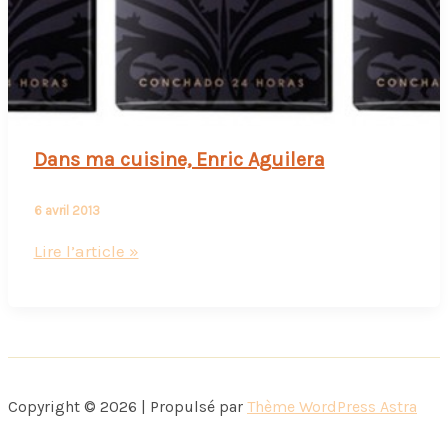
Dans ma cuisine, Enric Aguilera
6 avril 2013
Dans
Lire l’article »
ma
cuisine,
Enric
Aguilera
Copyright © 2026 | Propulsé par
Thème WordPress Astra