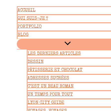
Aller
ACCUEIL
au
QUI SUIS-JE ?
contenu
PORTFOLIO
BLOG
LES DERNIERS ARTICLES
DESSIN
PÂTISSERIE ET CHOCOLAT
ADRESSES SUCRÉES
C’EST UN BEAU ROMAN
UN TEMPS POUR TOUT
LYON CITY GUIDE