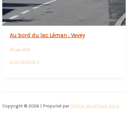
Au bord du lac Léman : Vevey
25 juin 2013
Au
Lire l’article »
bord
du
lac
Léman
:
Copyright © 2026 | Propulsé par
Thème WordPress Astra
Vevey