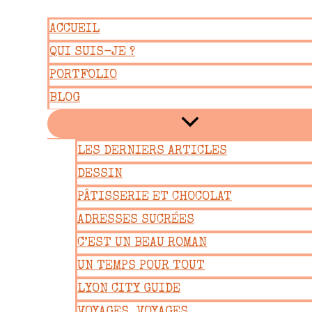
Aller
ACCUEIL
au
QUI SUIS-JE ?
contenu
PORTFOLIO
BLOG
LES DERNIERS ARTICLES
DESSIN
PÂTISSERIE ET CHOCOLAT
ADRESSES SUCRÉES
C’EST UN BEAU ROMAN
UN TEMPS POUR TOUT
LYON CITY GUIDE