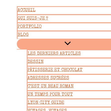
Aller
ACCUEIL
au
QUI SUIS-JE ?
contenu
PORTFOLIO
BLOG
LES DERNIERS ARTICLES
DESSIN
PÂTISSERIE ET CHOCOLAT
ADRESSES SUCRÉES
C’EST UN BEAU ROMAN
UN TEMPS POUR TOUT
LYON CITY GUIDE