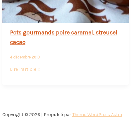
Pots gourmands poire caramel, streusel
cacao
4 décembre 2013
Pots
Lire l’article »
gourmands
poire
caramel,
streusel
cacao
Copyright © 2026 | Propulsé par
Thème WordPress Astra