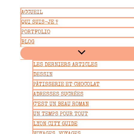
Aller
ACCUEIL
au
QUI SUIS-JE ?
contenu
PORTFOLIO
BLOG
LES DERNIERS ARTICLES
DESSIN
PÂTISSERIE ET CHOCOLAT
ADRESSES SUCRÉES
C’EST UN BEAU ROMAN
UN TEMPS POUR TOUT
LYON CITY GUIDE