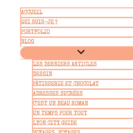
Aller
ACCUEIL
au
QUI SUIS-JE ?
contenu
PORTFOLIO
BLOG
LES DERNIERS ARTICLES
DESSIN
PÂTISSERIE ET CHOCOLAT
ADRESSES SUCRÉES
C’EST UN BEAU ROMAN
UN TEMPS POUR TOUT
LYON CITY GUIDE