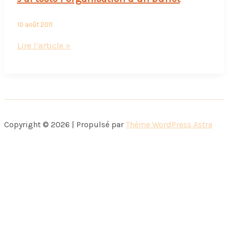
10 août 2011
J’ai
Lire l’article »
testé
l’organisation
d’un
buffet
Copyright © 2026 | Propulsé par
Thème WordPress Astra