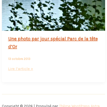
Une photo par jour spécial Parc de la tête
d’Or
13 octobre 2013
Une
Lire l’article »
photo
par
jour
spécial
Parc
Copyright © 2026 | Propulsé par
Thème WordPress Astra