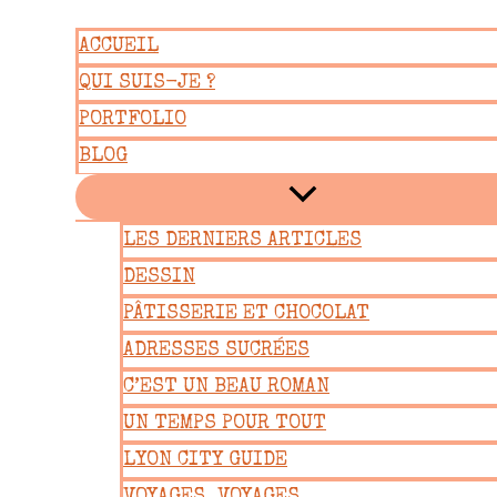
Aller
ACCUEIL
au
QUI SUIS-JE ?
contenu
PORTFOLIO
BLOG
LES DERNIERS ARTICLES
DESSIN
PÂTISSERIE ET CHOCOLAT
ADRESSES SUCRÉES
C’EST UN BEAU ROMAN
UN TEMPS POUR TOUT
LYON CITY GUIDE