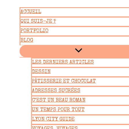
Aller
ACCUEIL
au
QUI SUIS-JE ?
contenu
PORTFOLIO
BLOG
LES DERNIERS ARTICLES
DESSIN
PÂTISSERIE ET CHOCOLAT
ADRESSES SUCRÉES
C’EST UN BEAU ROMAN
UN TEMPS POUR TOUT
LYON CITY GUIDE