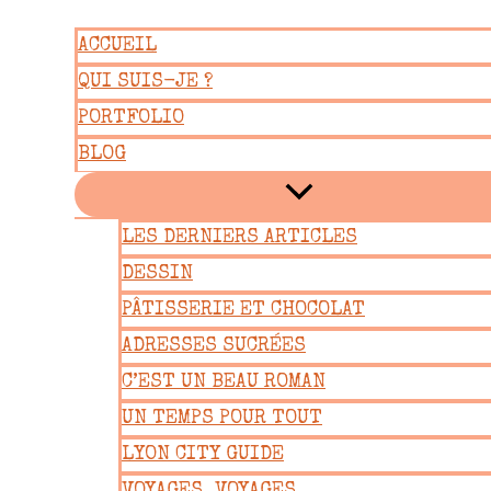
Aller
ACCUEIL
au
QUI SUIS-JE ?
contenu
PORTFOLIO
BLOG
LES DERNIERS ARTICLES
DESSIN
PÂTISSERIE ET CHOCOLAT
ADRESSES SUCRÉES
C’EST UN BEAU ROMAN
UN TEMPS POUR TOUT
LYON CITY GUIDE