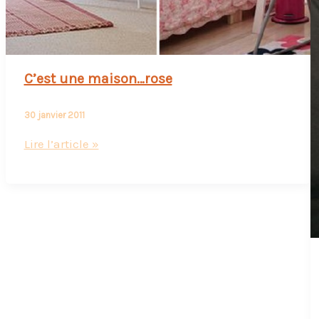
C’est une maison…rose
30 janvier 2011
C’est
Lire l’article »
une
maison…
rose