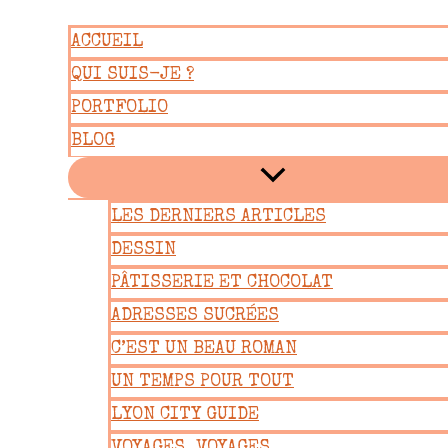
Aller
ACCUEIL
au
QUI SUIS-JE ?
contenu
PORTFOLIO
BLOG
LES DERNIERS ARTICLES
DESSIN
PÂTISSERIE ET CHOCOLAT
ADRESSES SUCRÉES
C’EST UN BEAU ROMAN
UN TEMPS POUR TOUT
LYON CITY GUIDE