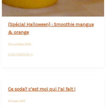
{Spécial Halloween} : Smoothie mangue
& orange
23 octobre 2015
{Spécial
Lire l’article »
Halloween}
:
Smoothie
mangue
&
Ce soda? c’est moi qui l’ai fait !
orange
21 mars 2011