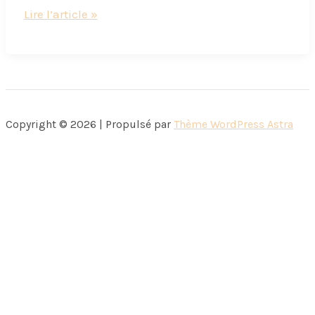
Ce
Lire l’article »
soda?
c’est
moi
qui
l’ai
Copyright © 2026 | Propulsé par
Thème WordPress Astra
fait
!