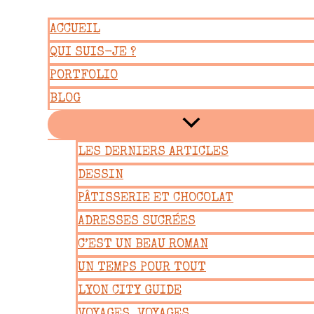
Aller
ACCUEIL
au
QUI SUIS-JE ?
contenu
PORTFOLIO
BLOG
LES DERNIERS ARTICLES
DESSIN
PÂTISSERIE ET CHOCOLAT
ADRESSES SUCRÉES
C’EST UN BEAU ROMAN
UN TEMPS POUR TOUT
LYON CITY GUIDE