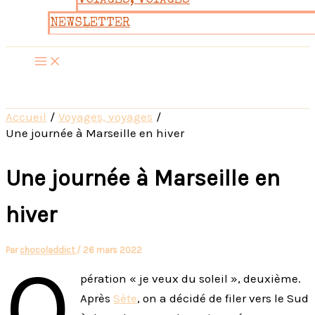
VOYAGES, VOYAGES
NEWSLETTER
Accueil
Voyages, voyages
Une journée à Marseille en hiver
Une journée à Marseille en
hiver
Par
chocoladdict
/
26 mars 2022
O
pération « je veux du soleil », deuxième.
Après
Sète
, on a décidé de filer vers le Sud