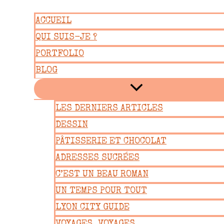
Aller
ACCUEIL
au
QUI SUIS-JE ?
contenu
PORTFOLIO
BLOG
LES DERNIERS ARTICLES
DESSIN
PÂTISSERIE ET CHOCOLAT
ADRESSES SUCRÉES
C’EST UN BEAU ROMAN
UN TEMPS POUR TOUT
LYON CITY GUIDE