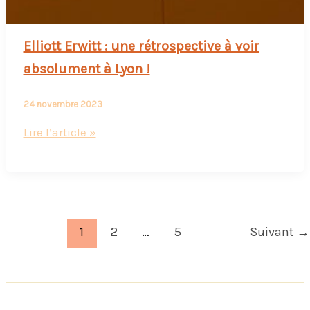
Elliott Erwitt : une rétrospective à voir
absolument à Lyon !
24 novembre 2023
Elliott
Lire l’article »
Erwitt
:
une
rétrospective
à
1
2
…
5
Suivant
→
voir
absolument
à
Lyon