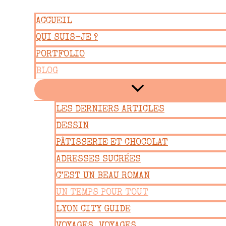
Aller
ACCUEIL
au
QUI SUIS-JE ?
contenu
PORTFOLIO
BLOG
LES DERNIERS ARTICLES
DESSIN
PÂTISSERIE ET CHOCOLAT
ADRESSES SUCRÉES
C’EST UN BEAU ROMAN
UN TEMPS POUR TOUT
LYON CITY GUIDE