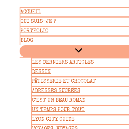
Aller
ACCUEIL
au
QUI SUIS-JE ?
contenu
PORTFOLIO
BLOG
LES DERNIERS ARTICLES
DESSIN
PÂTISSERIE ET CHOCOLAT
ADRESSES SUCRÉES
C’EST UN BEAU ROMAN
UN TEMPS POUR TOUT
LYON CITY GUIDE