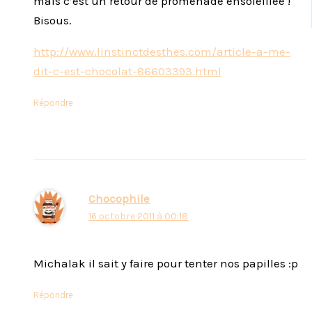
mais c’est un retour de promenade ensoleillée !
Bisous.
http://www.linstinctdesthes.com/article-a-me-
dit-c-est-chocolat-86603393.html
Répondre
Chocophile
16 octobre 2011 à 00:18
Michalak il sait y faire pour tenter nos papilles :p
Répondre