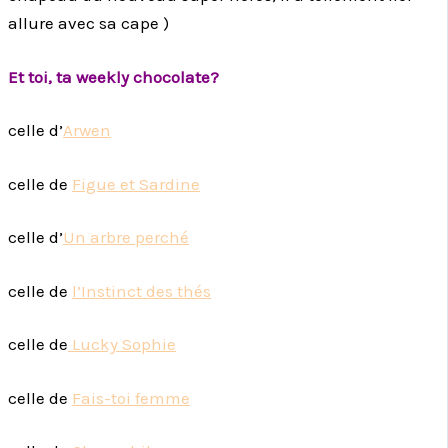
allure avec sa cape )
Et toi, ta weekly chocolate?
celle d’
Arwen
celle de
Figue et Sardine
celle d’
Un arbre perché
celle de
l’Instinct des thés
celle de
Lucky Sophie
celle de
Fais-toi femme