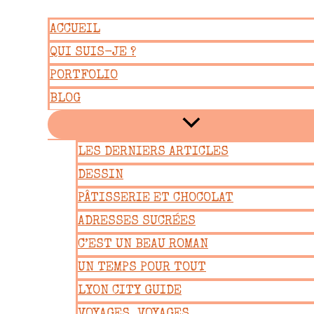
Aller
ACCUEIL
au
QUI SUIS-JE ?
contenu
PORTFOLIO
BLOG
LES DERNIERS ARTICLES
DESSIN
PÂTISSERIE ET CHOCOLAT
ADRESSES SUCRÉES
C’EST UN BEAU ROMAN
UN TEMPS POUR TOUT
LYON CITY GUIDE