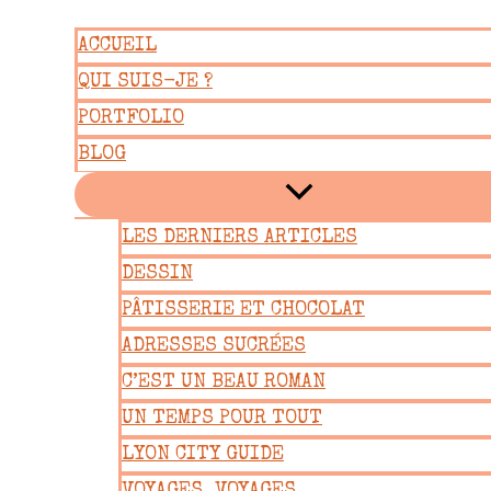
Aller
ACCUEIL
au
QUI SUIS-JE ?
contenu
PORTFOLIO
BLOG
LES DERNIERS ARTICLES
DESSIN
PÂTISSERIE ET CHOCOLAT
ADRESSES SUCRÉES
C’EST UN BEAU ROMAN
UN TEMPS POUR TOUT
LYON CITY GUIDE