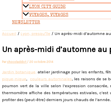
LYON CITY GUIDE
VOYAGES, VOYAGES
NEWSLETTER
Accueil
Lyon, presqu'île
Un après-midi d’automne au p
Un après-midi d’automne au p
Par
chocoladdict
/
20 octobre 2014
Jardin botanique,
atelier jardinage pour les enfants, fête
pique-nique
,
couleurs automnales
, les raisons de se
poumon vert de la ville selon l’expression consacrée
thermomètre affiche des températures estivales, c’est
profiter des (peut-être) derniers jours chauds de l’année.