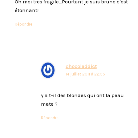
Oh moi tres fragile…Pourtant je suis brune c’est
étonnant!
Répondre
chocoladdict
14 juillet 2011 à 22:55
y a t-il des blondes qui ont la peau
mate ?
Répondre