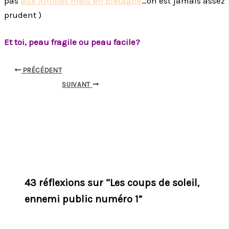
pas
aux Antilles mais en Bretagne
…on est jamais assez
prudent )
Et toi, peau fragile ou peau facile?
PRÉCÉDENT
SUIVANT
43 réflexions sur “Les coups de soleil,
ennemi public numéro 1”