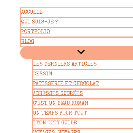
Aller
ACCUEIL
au
QUI SUIS-JE ?
contenu
PORTFOLIO
BLOG
LES DERNIERS ARTICLES
DESSIN
PÂTISSERIE ET CHOCOLAT
ADRESSES SUCRÉES
C’EST UN BEAU ROMAN
UN TEMPS POUR TOUT
LYON CITY GUIDE