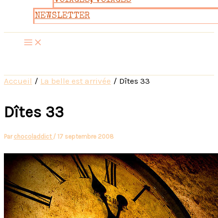
VOYAGES, VOYAGES
NEWSLETTER
Accueil
La belle est arrivée
Dîtes 33
Dîtes 33
Par
chocoladdict
/
17 septembre 2008