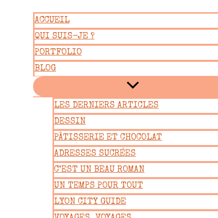
Aller
ACCUEIL
au
QUI SUIS-JE ?
contenu
PORTFOLIO
BLOG
LES DERNIERS ARTICLES
DESSIN
PÂTISSERIE ET CHOCOLAT
ADRESSES SUCRÉES
C’EST UN BEAU ROMAN
UN TEMPS POUR TOUT
LYON CITY GUIDE