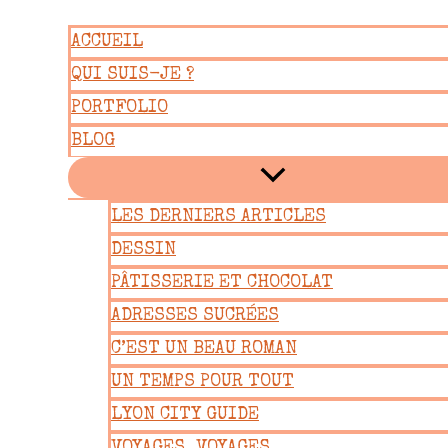
Aller
ACCUEIL
au
QUI SUIS-JE ?
contenu
PORTFOLIO
BLOG
LES DERNIERS ARTICLES
DESSIN
PÂTISSERIE ET CHOCOLAT
ADRESSES SUCRÉES
C’EST UN BEAU ROMAN
UN TEMPS POUR TOUT
LYON CITY GUIDE