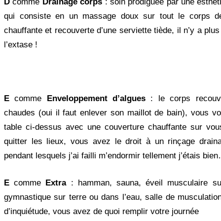
D
comme
Drainage corps
: soin prodiguée par une esthét
qui consiste en un massage doux sur tout le corps d
chauffante et recouverte d’une serviette tiède, il n’y a plu
l’extase !
E
comme
Enveloppement d’algues
: le corps recouv
chaudes (oui il faut enlever son maillot de bain), vous 
table ci-dessus avec une couverture chauffante sur vo
quitter les lieux, vous avez le droit à un rinçage drai
pendant lesquels j’ai failli m’endormir tellement j’étais bie
E
comme
Extra
: hamman, sauna, éveil musculaire sur
gymnastique sur terre ou dans l’eau, salle de musculatio
d’inquiétude, vous avez de quoi remplir votre journée