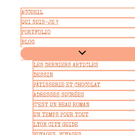
Aller
ACCUEIL
au
QUI SUIS-JE ?
contenu
PORTFOLIO
BLOG
LES DERNIERS ARTICLES
DESSIN
PÂTISSERIE ET CHOCOLAT
ADRESSES SUCRÉES
C’EST UN BEAU ROMAN
UN TEMPS POUR TOUT
LYON CITY GUIDE