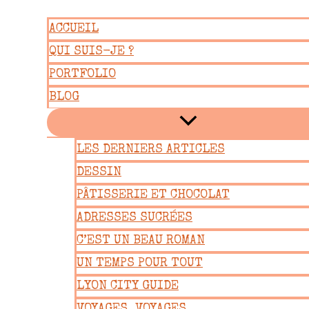
Aller
ACCUEIL
au
QUI SUIS-JE ?
contenu
PORTFOLIO
BLOG
LES DERNIERS ARTICLES
DESSIN
PÂTISSERIE ET CHOCOLAT
ADRESSES SUCRÉES
C’EST UN BEAU ROMAN
UN TEMPS POUR TOUT
LYON CITY GUIDE