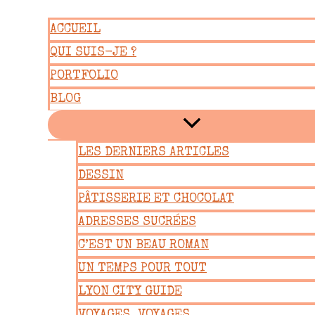
Aller
ACCUEIL
au
QUI SUIS-JE ?
contenu
PORTFOLIO
BLOG
LES DERNIERS ARTICLES
DESSIN
PÂTISSERIE ET CHOCOLAT
ADRESSES SUCRÉES
C’EST UN BEAU ROMAN
UN TEMPS POUR TOUT
LYON CITY GUIDE