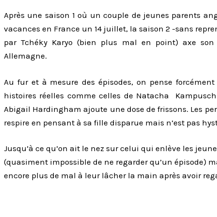
Après une saison 1 où un couple de jeunes parents anglai
vacances en France un 14 juillet, la saison 2 -sans repr
par Tchéky Karyo (bien plus mal en point) axe son i
Allemagne.
Au fur et à mesure des épisodes, on pense forcémen
histoires réelles comme celles de Natacha Kampusch e
Abigail Hardingham ajoute une dose de frissons. Les pe
respire en pensant à sa fille disparue mais n’est pas hy
Jusqu’à ce qu’on ait le nez sur celui qui enlève les jeunes
(quasiment impossible de ne regarder qu’un épisode) mai
encore plus de mal à leur lâcher la main après avoir rega