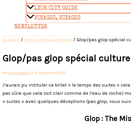
LYON CITY GUIDE
VOYAGES, VOYAGES
NEWSLETTER
Accueil
C'est un beau roman
Glop/pas glop spécial cul
Glop/pas glop spécial culture 
Par
chocoladdict
/
8 septembre 2017
J’aurais pu intituler ce billet « le temps des suites » ce
pas sûre que cela soit clair comme de l’eau de roche) ma
« suites » avec quelques déceptions (pas glop, vous suivez
Glop : The Mi