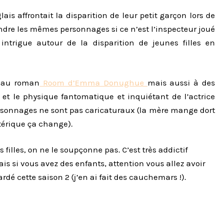
s affrontait la disparition de leur petit garçon lors de
endre les mêmes personnages si ce n’est l’inspecteur joué
ntrigue autour de la disparition de jeunes filles en
t au roman
Room d’Emma Donughue
mais aussi à des
t le physique fantomatique et inquiétant de l’actrice
rsonnages ne sont pas caricaturaux (la mère mange dort
stérique ça change).
 filles, on ne le soupçonne pas. C’est très addictif
s si vous avez des enfants, attention vous allez avoir
rdé cette saison 2 (j’en ai fait des cauchemars !).