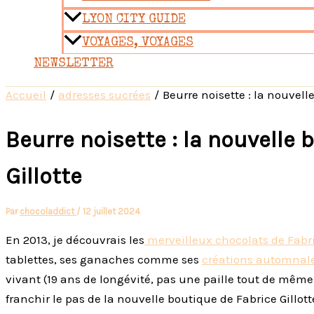
LYON CITY GUIDE
VOYAGES, VOYAGES
NEWSLETTER
Accueil
adresses sucrées
Beurre noisette : la nouvell
Beurre noisette : la nouvelle 
Gillotte
Par
chocoladdict
/
12 juillet 2024
En 2013, je découvrais les
merveilleux chocolats de Fabri
tablettes, ses ganaches comme ses
créations automnal
vivant (19 ans de longévité, pas une paille tout de même 
franchir le pas de la nouvelle boutique de Fabrice Gillott