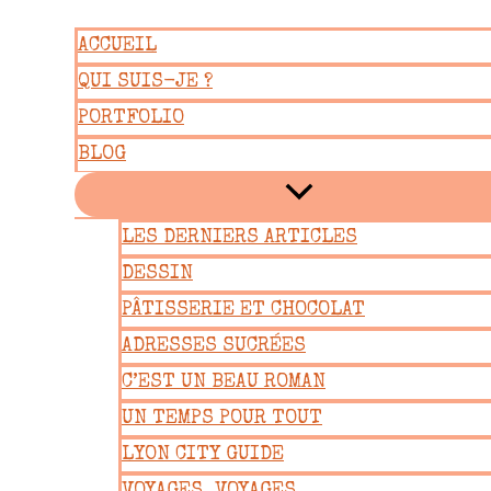
Aller
ACCUEIL
au
QUI SUIS-JE ?
contenu
PORTFOLIO
BLOG
LES DERNIERS ARTICLES
DESSIN
PÂTISSERIE ET CHOCOLAT
ADRESSES SUCRÉES
C’EST UN BEAU ROMAN
UN TEMPS POUR TOUT
LYON CITY GUIDE