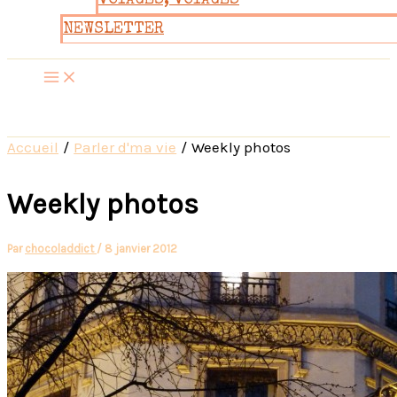
VOYAGES, VOYAGES
NEWSLETTER
Accueil
Parler d'ma vie
Weekly photos
Weekly photos
Par
chocoladdict
/
8 janvier 2012