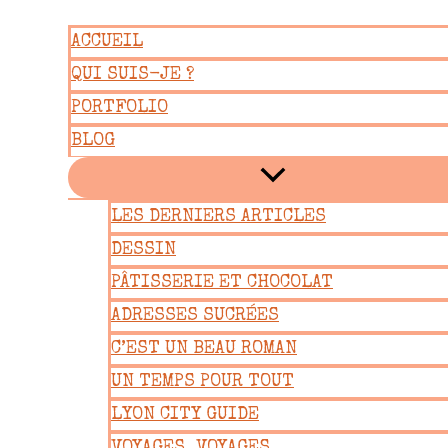
Aller
ACCUEIL
au
QUI SUIS-JE ?
contenu
PORTFOLIO
BLOG
LES DERNIERS ARTICLES
DESSIN
PÂTISSERIE ET CHOCOLAT
ADRESSES SUCRÉES
C’EST UN BEAU ROMAN
UN TEMPS POUR TOUT
LYON CITY GUIDE