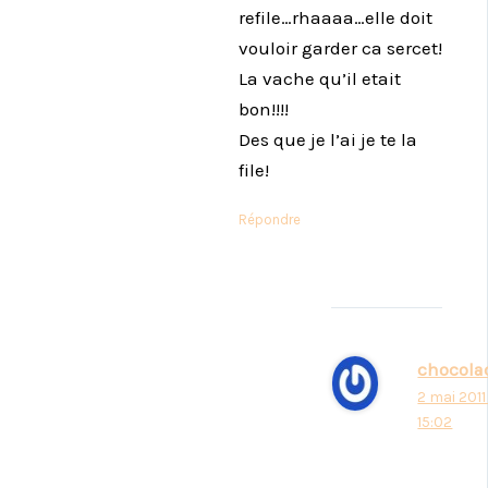
refile…rhaaaa…elle doit
vouloir garder ca sercet!
La vache qu’il etait
bon!!!!
Des que je l’ai je te la
file!
Répondre
chocola
2 mai 2011
15:02