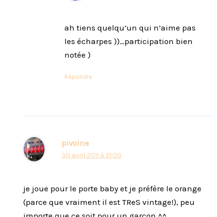
ah tiens quelqu’un qui n’aime pas
les écharpes ))…participation bien
notée )
Répondre
pivoine
30 avril 2011 à 21:00
je joue pour le porte baby et je préfère le orange
(parce que vraiment il est TReS vintage!), peu
importe que ce soit pour un garçon ^^