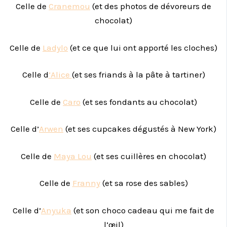
Celle de
Cranemou
(et des photos de dévoreurs de
chocolat)
Celle de
Ladylo
(et ce que lui ont apporté les cloches)
Celle d
‘Alice
(et ses friands à la pâte à tartiner)
Celle de
Caro
(et ses fondants au chocolat)
Celle d’
Arwen
(et ses cupcakes dégustés à New York)
Celle de
Maya Lou
(et ses cuillères en chocolat)
Celle de
Franny
(et sa rose des sables)
Celle d’
Anyuka
(et son choco cadeau qui me fait de
l’œil)