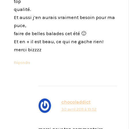
top
qualité.
Et aussi j’en aurais vraiment besoin pour ma
puce,
faire de belles balades cet été 🙂
Et en + il est beau, ce qui ne gache rien!
merci bizzzz
Répondre
chocoladdict
30 avril 2011 à 19:52
merci pour ton commentaire