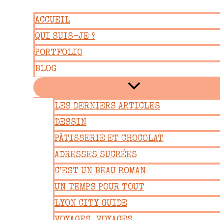
Aller
ACCUEIL
au
QUI SUIS-JE ?
contenu
PORTFOLIO
BLOG
LES DERNIERS ARTICLES
DESSIN
PÂTISSERIE ET CHOCOLAT
ADRESSES SUCRÉES
C’EST UN BEAU ROMAN
UN TEMPS POUR TOUT
LYON CITY GUIDE