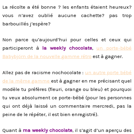
La récolte a été bonne ? les enfants étaient heureux?
vous n’avez oublié aucune cachette? pas trop
barbouillés j’espère?
Non parce qu’aujourd’hui pour celles et ceux qui
participeront à
la weekly chocolate
,
un porte-bébé
Babybjörn de la nouvelle gamme rétro
est à gagner.
Allez pas de racisme nochocolate :
un autre porte bébé
de la même gamme
est à gagner en me précisant quel
modèle tu préfères (fleuri, orange ou bleu) et pourquoi
tu veux absolument ce porte-bébé (pour les personnes
qui ont déjà laissé un commentaire mercredi, pas la
peine de le répéter, il est bien enregistré).
Quant à
ma weekly chocolate
, il s’agit d’un aperçu des