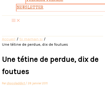
VOYAGES, VOYAGES
NEWSLETTER
Accueil
Si maman si
Une tétine de perdue, dix de foutues
Une tétine de perdue, dix de
foutues
Par
chocoladdict
/
26 janvier 2011