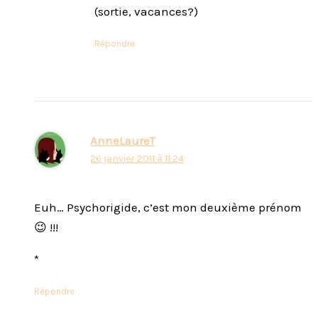
(sortie, vacances?)
Répondre
AnneLaureT
26 janvier 2011 à 11:24
Euh… Psychorigide, c’est mon deuxième prénom
😉 !!!
*
Répondre