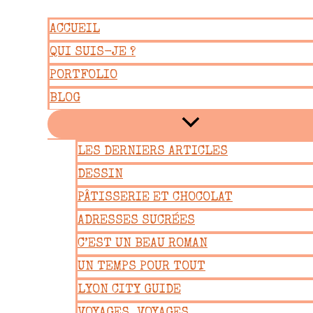
Aller
ACCUEIL
au
QUI SUIS-JE ?
contenu
PORTFOLIO
BLOG
LES DERNIERS ARTICLES
DESSIN
PÂTISSERIE ET CHOCOLAT
ADRESSES SUCRÉES
C’EST UN BEAU ROMAN
UN TEMPS POUR TOUT
LYON CITY GUIDE