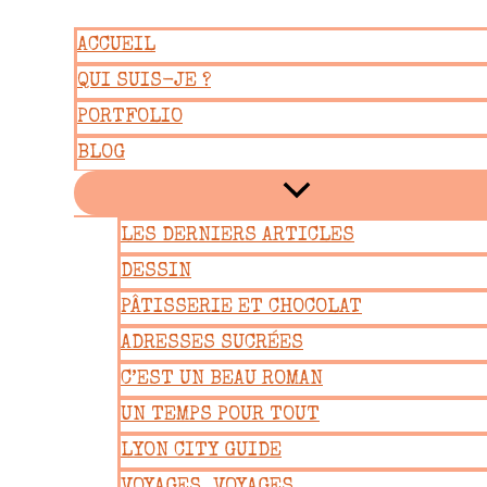
Aller
ACCUEIL
au
QUI SUIS-JE ?
contenu
PORTFOLIO
BLOG
LES DERNIERS ARTICLES
DESSIN
PÂTISSERIE ET CHOCOLAT
ADRESSES SUCRÉES
C’EST UN BEAU ROMAN
UN TEMPS POUR TOUT
LYON CITY GUIDE