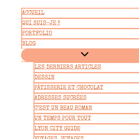
Aller
ACCUEIL
au
QUI SUIS-JE ?
contenu
PORTFOLIO
BLOG
LES DERNIERS ARTICLES
DESSIN
PÂTISSERIE ET CHOCOLAT
ADRESSES SUCRÉES
C’EST UN BEAU ROMAN
UN TEMPS POUR TOUT
LYON CITY GUIDE