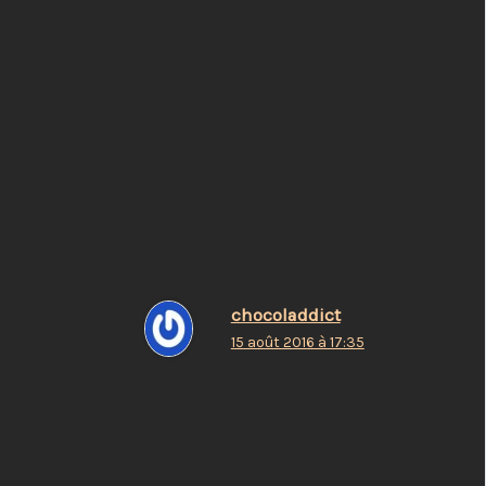
ce billet te ressemble tellement…
(pour moi et indiscutablement so culte en
cherchant son chemin…) qu’est ce que j’aime ce
film !
Répondre
chocoladdict
15 août 2016 à 17:35
tu parles de la route de madison ?
cela fait longtemps que je l’ai vu
mais il m’a beaucoup marqué !