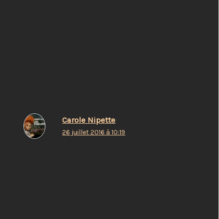
12 réflexions sur “Scènes de
rencontres”
Carole Nipette
26 juillet 2016 à 10:19
ça montre juste qu’on peut se rencontrer partout
🙂
Répondre