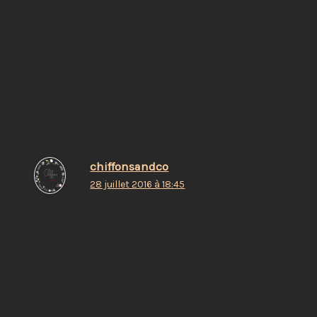
je ne l’ai pas vu celui là tiens : )
Répondre
chiffonsandco
28 juillet 2016 à 18:45
ahah, je le crains…
Répondre