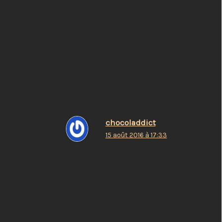
Merci pour la dédicace spéciale L’étudiante !
D’ailleurs ça fait trop longtemps que j’ai pas vu le
film…
Répondre
chocoladdict
15 août 2016 à 17:33
😉
Répondre