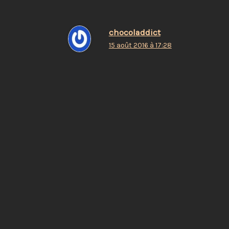
chocoladdict
15 août 2016 à 17:28
sniff
Répondre
Laisser un commentaire
Votre adresse e-mail ne sera pas publiée.
Les champs
obligatoires sont indiqués avec
*