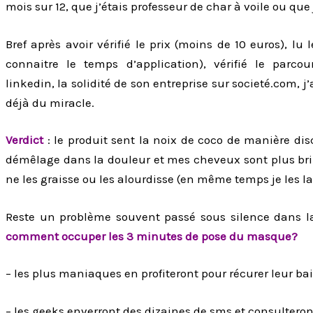
mois sur 12, que j’étais professeur de char à voile ou q
Bref après avoir vérifié le prix (moins de 10 euros), lu
connaitre le temps d’application), vérifié le parco
linkedin, la solidité de son entreprise sur societé.com, j
déjà du miracle.
Verdict
: le produit sent la noix de coco de manière disc
démêlage dans la douleur et mes cheveux sont plus bri
ne les graisse ou les alourdisse (en même temps je les la
Reste un problème souvent passé sous silence dans la
comment occuper les 3 minutes de pose du masque?
– les plus maniaques en profiteront pour récurer leur bai
– les geeks enverront des dizaines de sms et consulteron