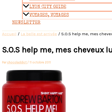
LYON CITY GUIDE
VOYAGES, VOYAGES
NEWSLETTER
Accueil
La belle est arrivée
S.O.S help me, mes cheveu
S.O.S help me, mes cheveux lu
Par
chocoladdict
/
11 octobre 2011