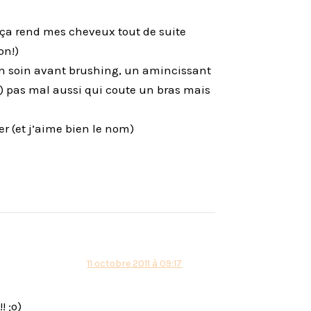
r ça rend mes cheveux tout de suite
on!)
n soin avant brushing, un amincissant
is) pas mal aussi qui coute un bras mais
er (et j’aime bien le nom)
11 octobre 2011 à 09:17
! ;o)