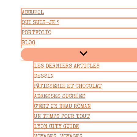
Aller
ACCUEIL
au
QUI SUIS-JE ?
contenu
PORTFOLIO
BLOG
LES DERNIERS ARTICLES
DESSIN
PÂTISSERIE ET CHOCOLAT
ADRESSES SUCRÉES
C’EST UN BEAU ROMAN
UN TEMPS POUR TOUT
LYON CITY GUIDE