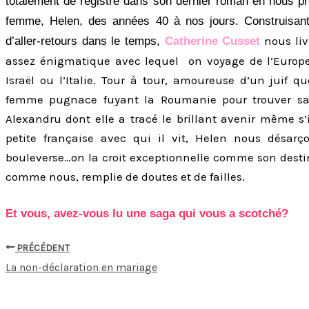
totalement de registre dans son dernier roman en nous pr
femme, Helen, des années 40 à nos jours. Construisant 
nous liv
d’aller-retours dans le temps,
Catherine Cusset
assez énigmatique avec lequel on voyage de l’Europe 
Israël ou l’Italie. Tour à tour, amoureuse d’un juif q
femme pugnace fuyant la Roumanie pour trouver sa 
Alexandru dont elle a tracé le brillant avenir même s’i
petite française avec qui il vit, Helen nous désa
bouleverse…on la croit exceptionnelle comme son desti
comme nous, remplie de doutes et de failles.
Et vous, avez-vous lu une saga qui vous a scotché?
PRÉCÉDENT
La non-déclaration en mariage