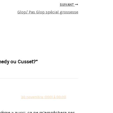
SUIVANT
Glop/ Pas Glop spécial grossesse
nedy ou Cusset?”
30 novembre -0001 à 00:00
u Vème » aussi, ça ne m’empêchera pas