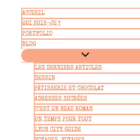
Aller
ACCUEIL
au
QUI SUIS-JE ?
contenu
PORTFOLIO
BLOG
LES DERNIERS ARTICLES
DESSIN
PÂTISSERIE ET CHOCOLAT
ADRESSES SUCRÉES
C’EST UN BEAU ROMAN
UN TEMPS POUR TOUT
LYON CITY GUIDE