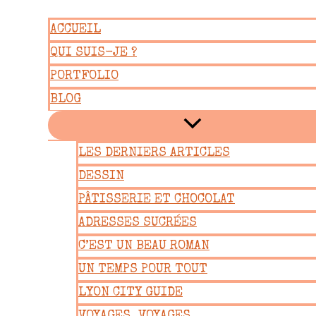
Aller
ACCUEIL
au
QUI SUIS-JE ?
contenu
PORTFOLIO
BLOG
LES DERNIERS ARTICLES
DESSIN
PÂTISSERIE ET CHOCOLAT
ADRESSES SUCRÉES
C’EST UN BEAU ROMAN
UN TEMPS POUR TOUT
LYON CITY GUIDE