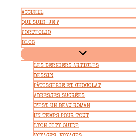
Aller
ACCUEIL
au
QUI SUIS-JE ?
contenu
PORTFOLIO
BLOG
LES DERNIERS ARTICLES
DESSIN
PÂTISSERIE ET CHOCOLAT
ADRESSES SUCRÉES
C’EST UN BEAU ROMAN
UN TEMPS POUR TOUT
LYON CITY GUIDE