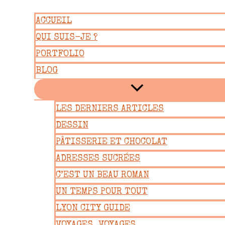
Aller
ACCUEIL
au
QUI SUIS-JE ?
contenu
PORTFOLIO
BLOG
LES DERNIERS ARTICLES
DESSIN
PÂTISSERIE ET CHOCOLAT
ADRESSES SUCRÉES
C’EST UN BEAU ROMAN
UN TEMPS POUR TOUT
LYON CITY GUIDE