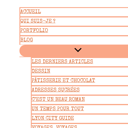
Aller
ACCUEIL
au
QUI SUIS-JE ?
contenu
PORTFOLIO
BLOG
LES DERNIERS ARTICLES
DESSIN
PÂTISSERIE ET CHOCOLAT
ADRESSES SUCRÉES
C’EST UN BEAU ROMAN
UN TEMPS POUR TOUT
LYON CITY GUIDE