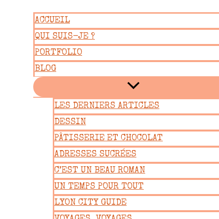
Aller
ACCUEIL
au
QUI SUIS-JE ?
contenu
PORTFOLIO
BLOG
LES DERNIERS ARTICLES
DESSIN
PÂTISSERIE ET CHOCOLAT
ADRESSES SUCRÉES
C’EST UN BEAU ROMAN
UN TEMPS POUR TOUT
LYON CITY GUIDE