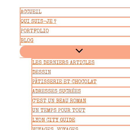
Aller
ACCUEIL
au
QUI SUIS-JE ?
contenu
PORTFOLIO
BLOG
LES DERNIERS ARTICLES
DESSIN
PÂTISSERIE ET CHOCOLAT
ADRESSES SUCRÉES
C’EST UN BEAU ROMAN
UN TEMPS POUR TOUT
LYON CITY GUIDE