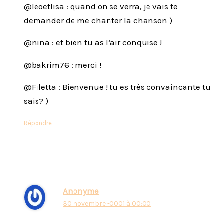
@leoetlisa : quand on se verra, je vais te
demander de me chanter la chanson )
@nina : et bien tu as l’air conquise !
@bakrim76 : merci !
@Filetta : Bienvenue ! tu es très convaincante tu
sais? )
Répondre
Anonyme
30 novembre -0001 à 00:00