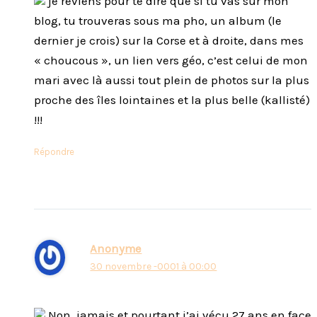
je reviens pour te dire que si tu vas sur mon
blog, tu trouveras sous ma pho, un album (le
dernier je crois) sur la Corse et à droite, dans mes
« choucous », un lien vers géo, c’est celui de mon
mari avec là aussi tout plein de photos sur la plus
proche des îles lointaines et la plus belle (kallisté)
!!!
Répondre
Anonyme
30 novembre -0001 à 00:00
Non, jamais et pourtant j’ai vécu 27 ans en face