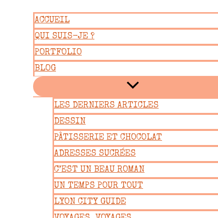
Aller
ACCUEIL
au
QUI SUIS-JE ?
contenu
PORTFOLIO
BLOG
LES DERNIERS ARTICLES
DESSIN
PÂTISSERIE ET CHOCOLAT
ADRESSES SUCRÉES
C’EST UN BEAU ROMAN
UN TEMPS POUR TOUT
LYON CITY GUIDE