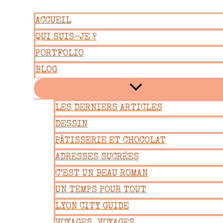
Aller
ACCUEIL
au
QUI SUIS-JE ?
contenu
PORTFOLIO
BLOG
LES DERNIERS ARTICLES
DESSIN
PÂTISSERIE ET CHOCOLAT
ADRESSES SUCRÉES
C’EST UN BEAU ROMAN
UN TEMPS POUR TOUT
LYON CITY GUIDE