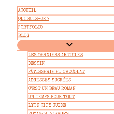
Aller
ACCUEIL
au
QUI SUIS-JE ?
contenu
PORTFOLIO
BLOG
LES DERNIERS ARTICLES
DESSIN
PÂTISSERIE ET CHOCOLAT
ADRESSES SUCRÉES
C’EST UN BEAU ROMAN
UN TEMPS POUR TOUT
LYON CITY GUIDE