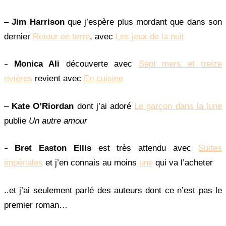
–
Jim Harrison
que j’espère plus mordant que dans son
dernier
Retour en terre
, avec
Les jeux de la nuit
–
Monica Ali
découverte avec
Sept mers et treize
rivières
revient avec
En cuisine
–
Kate O’Riordan
dont j’ai adoré
Le garçon dans la lune
publie
Un autre amour
–
Bret Easton Ellis
est très attendu avec
Suites
impériales
et j’en connais au moins
une
qui va l’acheter
..et j’ai seulement parlé des auteurs dont ce n’est pas le
premier roman…