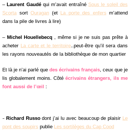
–
Laurent Gaudé
qui m’avait entraîné
Sous le soleil des
Scorta
sort
Ouragan
(et
La porte des enfers
m’attend
dans la pile de livres à lire)
–
Michel Houellebecq
, même si je ne suis pas prête à
acheter
La carte et le territoire
..peut-être qu’il sera dans
les rayons nouveautés de la bibliothèque de mon quartier
Et là je n’ai parlé que
des écrivains français
, ceux que je
lis globalement moins. Côté
écrivains étrangers, ils me
font aussi de l’œil
:
–
Richard Russo
dont j’ai lu avec beaucoup de plaisir
Le
pont des soupirs
publie
Les sortilèges du Cap Cood