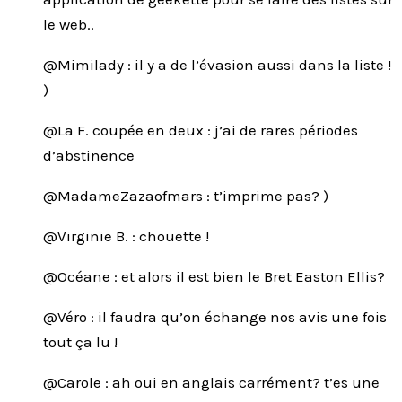
le web..
@Mimilady : il y a de l’évasion aussi dans la liste !
)
@La F. coupée en deux : j’ai de rares périodes
d’abstinence
@MadameZazaofmars : t’imprime pas? )
@Virginie B. : chouette !
@Océane : et alors il est bien le Bret Easton Ellis?
@Véro : il faudra qu’on échange nos avis une fois
tout ça lu !
@Carole : ah oui en anglais carrément? t’es une