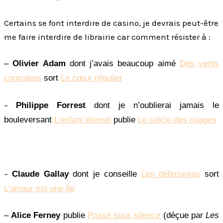
Certains se font interdire de casino, je devrais peut-être
me faire interdire de librairie car comment résister à :
–
Olivier Adam
dont j’avais beaucoup aimé
Des vents
contraires
sort
Le cœur régulier
–
Philippe Forrest
dont je n’oublierai jamais le
bouleversant
L’enfant éternel
publie
Le siècle des nuages
–
Claude Gallay
dont je conseille
Les déferlantes
sort
L’amour est une île
–
Alice Ferney
publie
Passé sous silence
(déçue par
Les