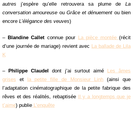
autres
j’espère qu’elle retrouvera sa plume de
La
conversation amoureuse
ou
Grâce et dénuement
ou bien
encore
L’élégance des veuves
)
–
Blandine Callet
connue pour
La pièce montée
(récit
d’une journée de mariage) revient avec
La ballade de Lila
K
–
Philippe Claudel
dont j’ai surtout aimé
Les âmes
grises
et
la petite fille de Monsieur Linh
(ainsi que
l’adaptation cinématographique de la petite fabrique des
rêves et des réalités, rebaptisée
Il y a longtemps que je
t’aime
) publie
L’enquête